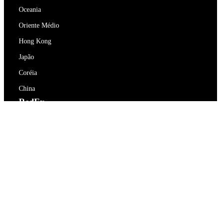
Oceania
Oriente Médio
Hong Kong
Japão
Coréia
China
RedEx
Sobre Nós
Blog
Política de Privacidade
Termos de Serviço
Contacte-nos
support@redex.vip