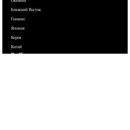
Океания
Ближний Восток
Гонконг.
Япония
Корея
Китай
RedEx
О нас
Блог
Политика конфиденциальности
Условия предоставления услуг
Свяжитесь с нами
support@redex.vip
Помогите