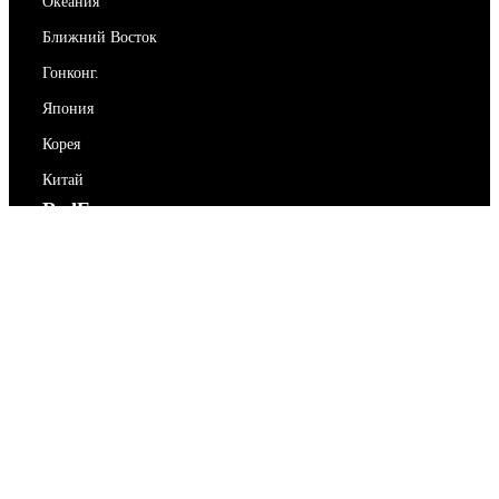
Океания
Ближний Восток
Гонконг.
Япония
Корея
Китай
RedEx
О нас
Блог
Политика конфиденциальности
Условия предоставления услуг
Свяжитесь с нами
support@redex.vip
Помогите