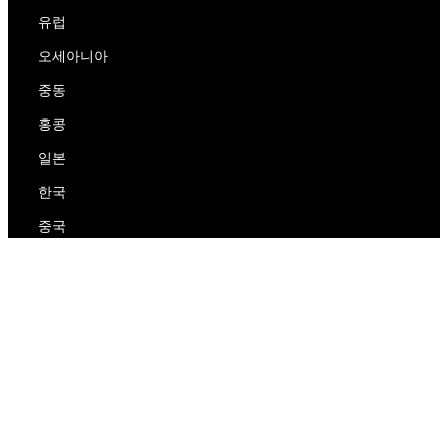
유럽
오세아니아
중동
홍콩
일본
한국
중국
RedEx
우리에 대해
블로그
개인 정보 보호 정책
서비스 약관