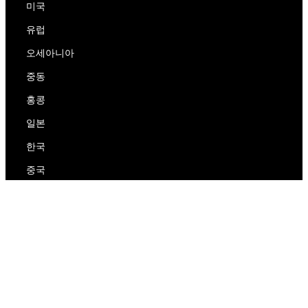
미국
유럽
오세아니아
중동
홍콩
일본
한국
중국
RedEx
우리에 대해
블로그
개인 정보 보호 정책
서비스 약관