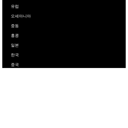
유럽
오세아니아
중동
홍콩
일본
한국
중국
RedEx
우리에 대해
블로그
개인 정보 보호 정책
서비스 약관